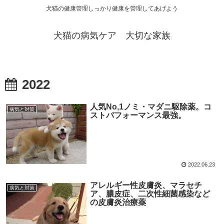
犬猫の健康管理しっかり健康を管理してあげよう
犬猫の病気ケア 大切な家族
2022
人気No,1ノミ・マダニ駆除薬。コ
病気と対策
ストパフォーマンス最強。
2022.06.23
アレルギー性皮膚炎、マラセチ
病気と対策
ア、膿皮症、二次性細菌感染など
の皮膚炎治療薬