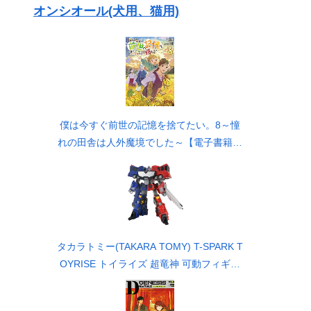
オンシオール(犬用、猫用)
僕は今すぐ前世の記憶を捨てたい。8～憧
れの田舎は人外魔境でした～【電子書籍限
定書き下ろしSS付き】
タカラトミー(TAKARA TOMY) T-SPARK T
OYRISE トイライズ 超竜神 可動フィギュ
ア