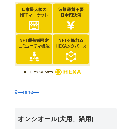
9―nine―
オンシオール(犬用、猫用)