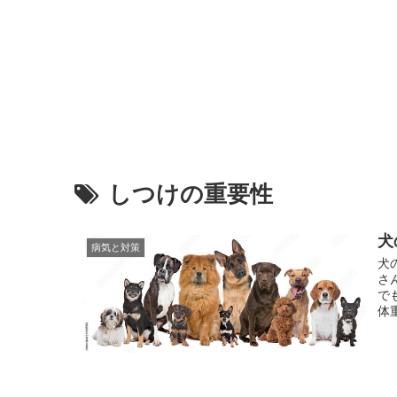
しつけの重要性
犬
病気と対策
犬
さ
で
体