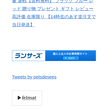
量 運転【送料無料】 ブラック ブルー レ
ッド 贈り物 プレゼント ギフト レビュー
高評価 在庫限り 【14時迄のあす楽注文で
当日発送】
Tweets by petsdesees