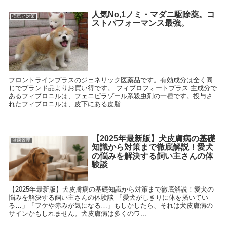
人気No,1ノミ・マダニ駆除薬。コ
病気と対策
ストパフォーマンス最強。
フロントラインプラスのジェネリック医薬品です。有効成分は全く同
じでブランド品よりお買い得です。 フィプロフォートプラス 主成分で
あるフィプロニルは、フェニピラゾール系殺虫剤の一種です。投与さ
れたフィプロニルは、皮下にある皮脂...
【2025年最新版】犬皮膚病の基礎
健康管理
知識から対策まで徹底解説！愛犬
の悩みを解決する飼い主さんの体
験談
【2025年最新版】犬皮膚病の基礎知識から対策まで徹底解説！愛犬の
悩みを解決する飼い主さんの体験談 「愛犬がしきりに体を掻いてい
る…」「フケや赤みが気になる…」もしかしたら、それは犬皮膚病の
サインかもしれません。犬皮膚病は多くのワ...