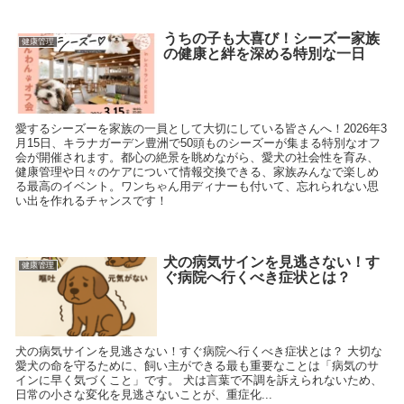
うちの子も大喜び！シーズー家族
健康管理
の健康と絆を深める特別な一日
愛するシーズーを家族の一員として大切にしている皆さんへ！2026年3
月15日、キラナガーデン豊洲で50頭ものシーズーが集まる特別なオフ
会が開催されます。都心の絶景を眺めながら、愛犬の社会性を育み、
健康管理や日々のケアについて情報交換できる、家族みんなで楽しめ
る最高のイベント。ワンちゃん用ディナーも付いて、忘れられない思
い出を作れるチャンスです！
犬の病気サインを見逃さない！す
健康管理
ぐ病院へ行くべき症状とは？
犬の病気サインを見逃さない！すぐ病院へ行くべき症状とは？ 大切な
愛犬の命を守るために、飼い主ができる最も重要なことは「病気のサ
インに早く気づくこと」です。 犬は言葉で不調を訴えられないため、
日常の小さな変化を見逃さないことが、重症化...