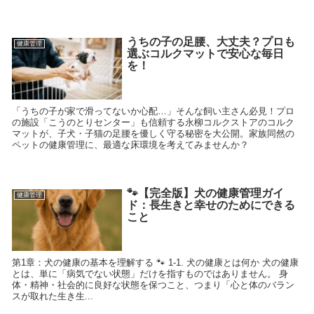
うちの子の足腰、大丈夫？プロも
健康管理
選ぶコルクマットで安心な毎日
を！
「うちの子が家で滑ってないか心配…」そんな飼い主さん必見！プロ
の施設「こうのとりセンター」も信頼する永柳コルクストアのコルク
マットが、子犬・子猫の足腰を優しく守る秘密を大公開。家族同然の
ペットの健康管理に、最適な床環境を考えてみませんか？
🐾【完全版】犬の健康管理ガイ
健康管理
ド：長生きと幸せのためにできる
こと
第1章：犬の健康の基本を理解する 🐾 1-1. 犬の健康とは何か 犬の健康
とは、単に「病気でない状態」だけを指すものではありません。 身
体・精神・社会的に良好な状態を保つこと、つまり「心と体のバラン
スが取れた生き生...