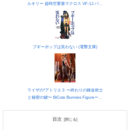
ルキリー 超時空要塞マクロス VF-1J バル
キリー45th Anniv. 約225mm ABS&ダイキ
ャスト製 塗装済み可動フィギュア
ブギーポップは笑わない (電撃文庫)
ライザの*アトリエ３ 〜終わりの錬金術士
と秘密の鍵〜 BiCute Bunnies Figureーラ
イザリン・シュタウトー フィギュア
目次