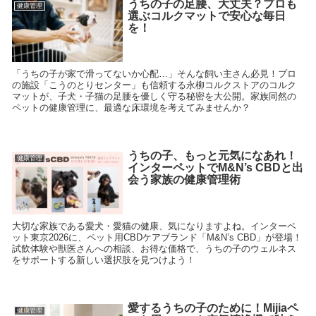
うちの子の足腰、大丈夫？プロも
健康管理
選ぶコルクマットで安心な毎日
を！
「うちの子が家で滑ってないか心配…」そんな飼い主さん必見！プロ
の施設「こうのとりセンター」も信頼する永柳コルクストアのコルク
マットが、子犬・子猫の足腰を優しく守る秘密を大公開。家族同然の
ペットの健康管理に、最適な床環境を考えてみませんか？
うちの子、もっと元気になあれ！
健康管理
インターペットでM&N’s CBDと出
会う家族の健康管理術
大切な家族である愛犬・愛猫の健康、気になりますよね。インターペ
ット東京2026に、ペット用CBDケアブランド「M&N’s CBD」が登場！
試飲体験や獣医さんへの相談、お得な価格で、うちの子のウェルネス
をサポートする新しい選択肢を見つけよう！
愛するうちの子のために！Mijiaペ
健康管理