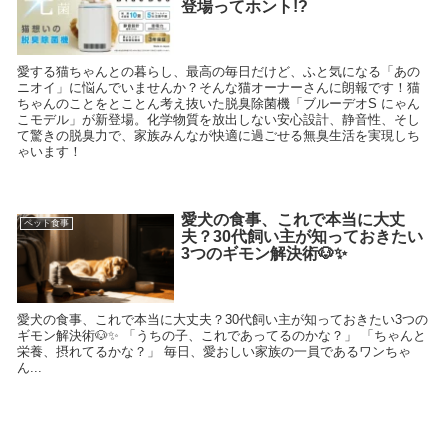
登場ってホント!?
愛する猫ちゃんとの暮らし、最高の毎日だけど、ふと気になる「あの
ニオイ」に悩んでいませんか？そんな猫オーナーさんに朗報です！猫
ちゃんのことをとことん考え抜いた脱臭除菌機「ブルーデオS にゃん
こモデル」が新登場。化学物質を放出しない安心設計、静音性、そし
て驚きの脱臭力で、家族みんなが快適に過ごせる無臭生活を実現しち
ゃいます！
愛犬の食事、これで本当に大丈
ペット食事
夫？30代飼い主が知っておきたい
3つのギモン解決術🐶✨
愛犬の食事、これで本当に大丈夫？30代飼い主が知っておきたい3つの
ギモン解決術🐶✨ 「うちの子、これであってるのかな？」 「ちゃんと
栄養、摂れてるかな？」 毎日、愛おしい家族の一員であるワンちゃ
ん...