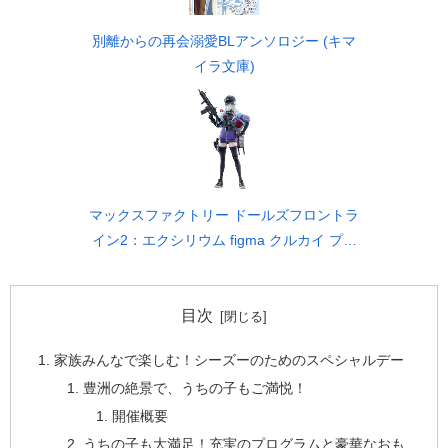
別離からの再会溺愛BLアンソロジー (キマ
イラ文庫)
マックスファクトリー ドールズフロントラ
イン2：エクシリウム figma クルカイ プラ
スチック製 塗装済み可動フィギュア ノン
スケール 専用台座付属 全高約156mm
目次
家族みんなで楽しむ！シーズーのためのスペシャルデー
豊洲の絶景で、うちの子もご満悦！
開催概要
うちの子も大満足！充実のプログラムと豪華なおも