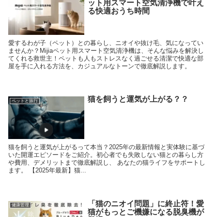
ット用スマート空気清浄機で叶え
る快適おうち時間
愛するわが子（ペット）との暮らし、ニオイや抜け毛、気になってい
ませんか？Mijiaペット用スマート空気清浄機は、そんな悩みを解決し
てくれる救世主！ペットも人もストレスなく過ごせる清潔で快適な部
屋を手に入れる方法を、カジュアルなトーンで徹底解説します。
猫を飼うと運気が上がる？？
ペットと旅行
猫を飼うと運気が上がるって本当？2025年の最新情報と実体験に基づ
いた開運エピソードをご紹介。初心者でも失敗しない猫との暮らし方
や費用、デメリットまで徹底解説し、 あなたの猫ライフをサポートし
ます。 【2025年最新】猫...
「猫のニオイ問題」に終止符！愛
健康管理
猫がもっとご機嫌になる脱臭機が