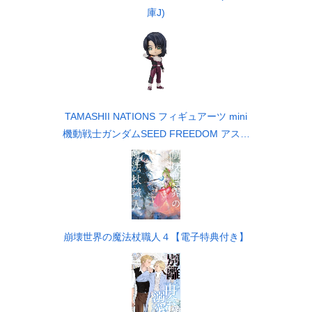
庫J)
TAMASHII NATIONS フィギュアーツ mini
機動戦士ガンダムSEED FREEDOM アスラ
ン・ザラ（再販版） 約90mm PVC&ABS製
塗装済み可動フィギュア
崩壊世界の魔法杖職人４【電子特典付き】